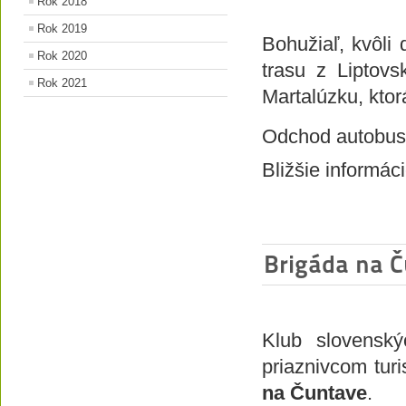
Rok 2018
Rok 2019
Bohužiaľ, kvôl
Rok 2020
trasu z Liptov
Rok 2021
Martalúzku, ktorá
Odchod autobus
Bližšie informác
Brigáda na 
Klub slovensk
priaznivcom turi
na Čuntave
.