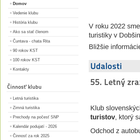
Domov
Vedenie klubu
História klubu
V roku 2022 sme 
Ako sa stať členom
turistiky v Dobši
Čuntava - chata Rita
Bližšie informáci
90 rokov KST
100 rokov KST
Udalosti
Kontakty
55. Letný zra
Činnosť klubu
Letná turistika
Klub slovenskýc
Zimná turistika
turistov
, ktorý 
Prechody na počesť SNP
Kalendár podujatí - 2026
Odchod z autobu
Činnosť za rok 2025