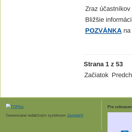
Zraz účastníkov 
Bližšie informác
POZVÁNKA
na 
Strana 1 z 53
Začiatok
Predch
Pre zobrazen
Generované redakčným systémom
Joomla!®