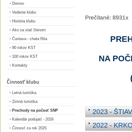
Domov
Vedenie klubu
Prečítané: 8931x
História klubu
Ako sa stať členom
PREH
Čuntava - chata Rita
90 rokov KST
NA POČ
100 rokov KST
Kontakty
Činnosť klubu
Letná turistika
Zimná turistika
2023 - ŠTI
Prechody na počesť SNP
Kalendár podujatí - 2026
2022 - KR
Termín podujatia
Činnosť za rok 2025